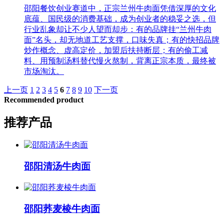
邵阳餐饮创业赛道中，正宗兰州牛肉面凭借深厚的文化
底蕴、国民级的消费基础，成为创业者的稳妥之选，但
行业乱象却让不少人望而却步：有的品牌挂“兰州牛肉
面”名头，却无地道工艺支撑，口味失真；有的快招品牌
炒作概念、虚高定价，加盟后扶持断层；有的偷工减
料、用预制汤料替代慢火熬制，背离正宗本质，最终被
市场淘汰。
上一页
1
2
3
4
5
6
7
8
9
10
下一页
Recommended product
推荐产品
邵阳清汤牛肉面
邵阳荞麦棱牛肉面