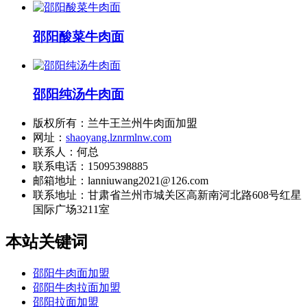
邵阳酸菜牛肉面
邵阳纯汤牛肉面
版权所有：兰牛王兰州牛肉面加盟
网址：
shaoyang.lznrmlnw.com
联系人：何总
联系电话：15095398885
邮箱地址：lanniuwang2021@126.com
联系地址：
甘肃省兰州市城关区高新南河北路608号红星
国际广场3211室
本站关键词
邵阳牛肉面加盟
邵阳牛肉拉面加盟
邵阳拉面加盟