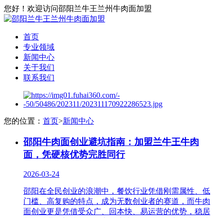
您好！欢迎访问邵阳兰牛王兰州牛肉面加盟
首页
专业领域
新闻中心
关于我们
联系我们
您的位置：
首页
>
新闻中心
邵阳牛肉面创业避坑指南：加盟兰牛王牛肉
面，凭硬核优势完胜同行
2026-03-24
邵阳在全民创业的浪潮中，餐饮行业凭借刚需属性、低
门槛、高复购的特点，成为无数创业者的赛道，而牛肉
面创业更是凭借受众广、回本快、易运营的优势，稳居